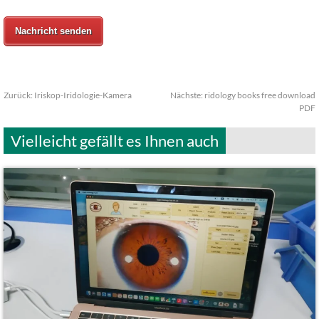
Nachricht senden
Zurück:
Iriskop-Iridologie-Kamera
Nächste:
ridology books free download
PDF
Vielleicht gefällt es Ihnen auch