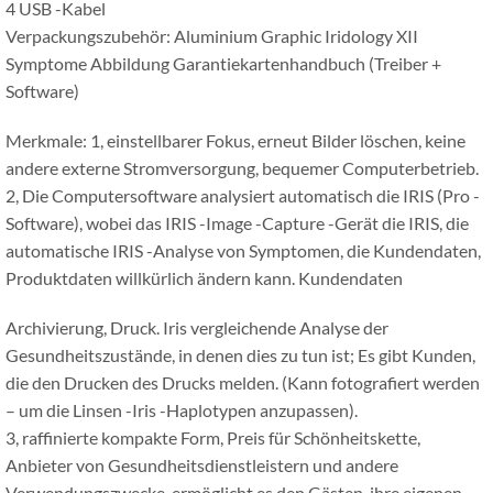
4 USB -Kabel
Verpackungszubehör: Aluminium Graphic Iridology XII
Symptome Abbildung Garantiekartenhandbuch (Treiber +
Software)
Merkmale: 1, einstellbarer Fokus, erneut Bilder löschen, keine
andere externe Stromversorgung, bequemer Computerbetrieb.
2, Die Computersoftware analysiert automatisch die IRIS (Pro -
Software), wobei das IRIS -Image -Capture -Gerät die IRIS, die
automatische IRIS -Analyse von Symptomen, die Kundendaten,
Produktdaten willkürlich ändern kann. Kundendaten
Archivierung, Druck. Iris vergleichende Analyse der
Gesundheitszustände, in denen dies zu tun ist; Es gibt Kunden,
die den Drucken des Drucks melden. (Kann fotografiert werden
– um die Linsen -Iris -Haplotypen anzupassen).
3, raffinierte kompakte Form, Preis für Schönheitskette,
Anbieter von Gesundheitsdienstleistern und andere
Verwendungszwecke, ermöglicht es den Gästen, ihre eigenen