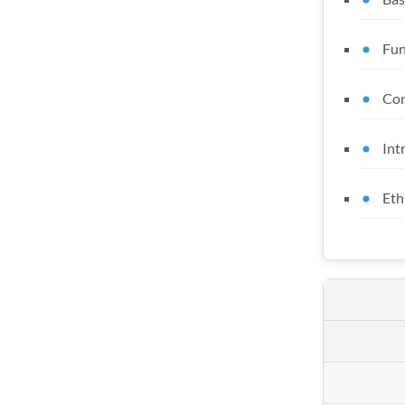
Fun
Con
Int
Eth