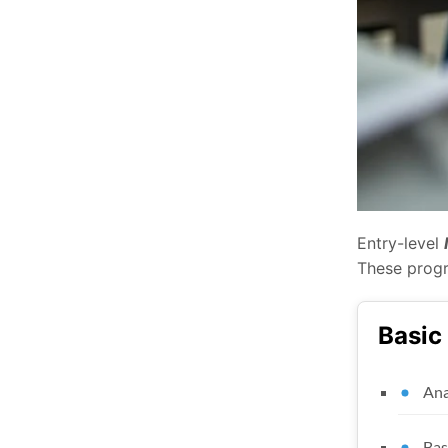
Entry-level
These progr
Basic
Ana
Bas