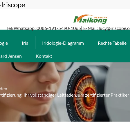
-Iriscope
Tel/Whatsapp: 0086-191-5490-1065| E-Mail: lucy@iriscope.o
logie
Iris
Iridologie-Diagramm
Rechte Tabelle
ard Jensen
Kontakt
aden
rtifizierung: Ihr vollständiger Leitfaden, um zertifizierter Praktike