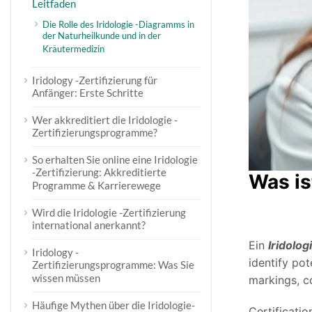
Leitfaden
Die Rolle des Iridologie -Diagramms in
der Naturheilkunde und in der
Kräutermedizin
Iridology -Zertifizierung für
Anfänger: Erste Schritte
Wer akkreditiert die Iridologie -
Zertifizierungsprogramme?
So erhalten Sie online eine Iridologie
-Zertifizierung: Akkreditierte
Was i
Programme & Karrierewege
Wird die Iridologie -Zertifizierung
international anerkannt?
Ein
Iridolog
Iridology -
identify pot
Zertifizierungsprogramme: Was Sie
wissen müssen
markings, co
Häufige Mythen über die Iridologie-
Certificatio