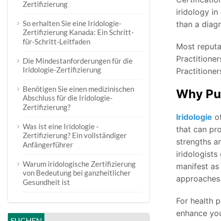
Zertifizierung
iridology in
So erhalten Sie eine Iridologie-
than a diag
Zertifizierung Kanada: Ein Schritt-
für-Schritt-Leitfaden
Most reputa
Practitioner
Die Mindestanforderungen für die
Iridologie-Zertifizierung
Practitione
Benötigen Sie einen medizinischen
Why Pu
Abschluss für die Iridologie-
Zertifizierung?
Iridologie
o
Was ist eine Iridologie -
that can pro
Zertifizierung? Ein vollständiger
strengths an
Anfängerführer
iridologists
Warum iridologische Zertifizierung
manifest as 
von Bedeutung bei ganzheitlicher
approaches
Gesundheit ist
For health p
enhance you
SUCHEN