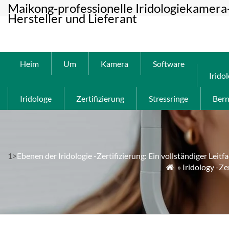
Maikong-professionelle Iridologiekamera
Hersteller und Lieferant
Heim
Um
Kamera
Software
Irido
Iridologe
Zertifizierung
Stressringe
Bern
1>
Ebenen der Iridologie -Zertifizierung: Ein vollständiger Leitf
»
Iridology -Ze
