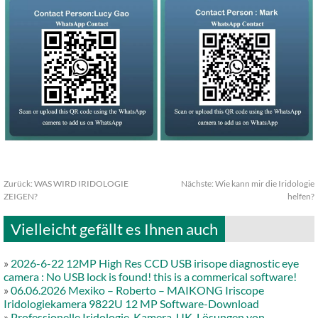
Zurück:
WAS WIRD IRIDOLOGIE
Nächste:
Wie kann mir die Iridologie
ZEIGEN?
helfen?
Vielleicht gefällt es Ihnen auch
»
2026-6-22 12MP High Res CCD USB irisope diagnostic eye
camera : No USB lock is found! this is a commerical software!
»
06.06.2026 Mexiko – Roberto – MAIKONG Iriscope
Iridologiekamera 9822U 12 MP Software-Download
»
Professionelle Iridologie-Kamera-UK-Lösungen von