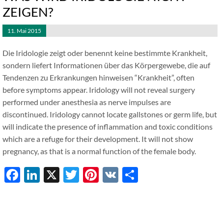
ZEIGEN?
11. Mai 2015
Die Iridologie zeigt oder benennt keine bestimmte Krankheit,
sondern liefert Informationen über das Körpergewebe, die auf
Tendenzen zu Erkrankungen hinweisen “Krankheit”
, often
before symptoms appear. Iridology will not reveal surgery
performed under anesthesia as nerve impulses are
discontinued. Iridology cannot locate gallstones or germ life, but
will indicate the presence of inflammation and toxic conditions
which are a refuge for their development. It will not show
pregnancy, as that is a normal function of the female body.
Facebook
LinkedIn
X
Twitter
Pinterest
VK
Share