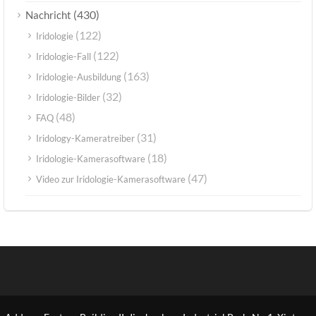
(430)
Nachricht
(122)
Iridologie
(122)
Iridologie-Fall
(163)
Iridologie-Ausbildung
(32)
Iridologie-Bilder
(48)
FAQ
(31)
Iridology-Kameratreiber
(18)
Iridologie-Kamerasoftware
(47)
Video zur Iridologie-Kamerasoftware