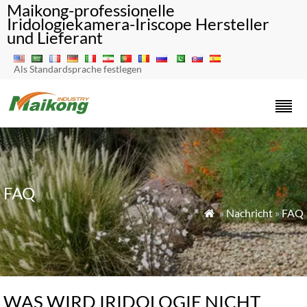
Maikong-professionelle
Iridologiekamera-Iriscope Hersteller
und Lieferant
Als Standardsprache festlegen
FAQ
»
Nachricht
»
FAQ

WAS WIRD IRIDOLOGIE NICHT