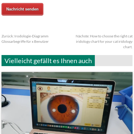
Nachricht senden
Zurück:
Irodologie-Diagramm
Nächste:
How to choose the right cat
Glossarbegriffe für x Benutzer
iridology chart for your cat iridology
chart.
Vielleicht gefällt es Ihnen auch