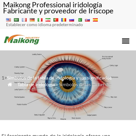
Maikong Professional iridología
Fabricante y proveedor de Iriscope
Establecer como idioma predeterminado
1>
Símbolos de la tabla de iridología y sus significados
»
Tabla de iridología
» Símbolos de las cartas de iridología y

sus significados