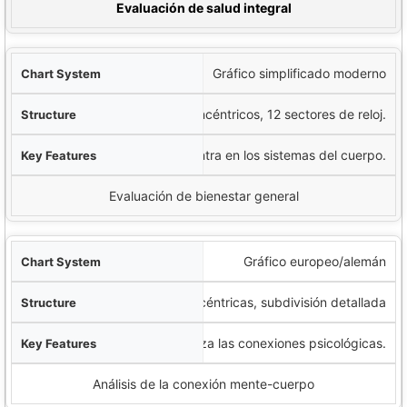
 primario
Evaluación de salud integral
Gráfico simplificado moderno
7 anillos concéntricos, 12 sectores de reloj.
Más fácil de aprender, se centra en los sistemas del cuerpo.
Evaluación de bienestar general
Gráfico europeo/alemán
10 zonas concéntricas, subdivisión detallada
Enfatiza las conexiones psicológicas.
Análisis de la conexión mente-cuerpo