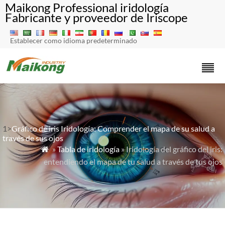
Maikong Professional iridología
Fabricante y proveedor de Iriscope
Establecer como idioma predeterminado
1>
Gráfico de iris Iridología: Comprender el mapa de su salud a
través de sus ojos
»
Tabla de iridología
» Iridología del gráfico del iris:

entendiendo el mapa de tu salud a través de tus ojos