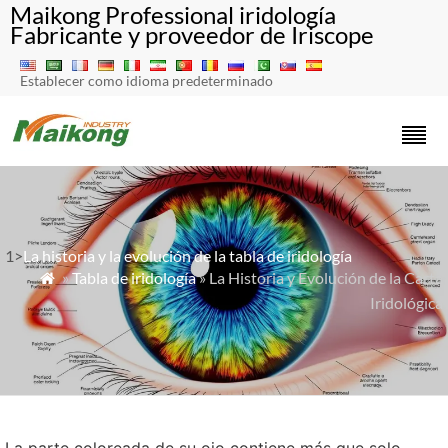
Maikong Professional iridología
Fabricante y proveedor de Iriscope
Establecer como idioma predeterminado
1>
La historia y la evolución de la tabla de iridología
»
Tabla de iridología
» La Historia y Evolución de la Carta

Iridológica