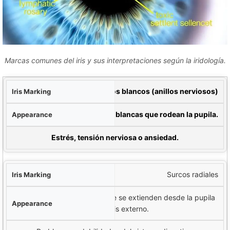
Marcas comunes del iris y sus interpretaciones según la iridología.
iris
Anillos blancos (anillos nerviosos)
cia
Líneas circulares blancas que rodean la pupila.
ción de Iridología
Estrés, tensión nerviosa o ansiedad.
Surcos radiales
Líneas en forma de radios que se extienden desde la pupila
hasta el iris externo.