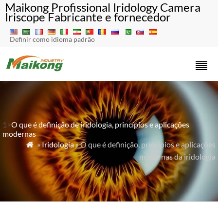
Maikong Profissional Iridology Camera
Iriscope Fabricante e fornecedor
Definir como idioma padrão
1>
O que é definição de iridologia, princípios e aplicações
modernas
»
Iridologia
» O que é definição, princípios e aplicações

modernas da iridologia