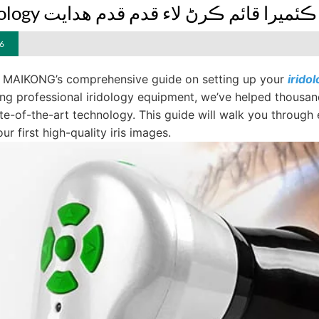
هڪ Iridology ڪئميرا قائم ڪرڻ لاء قدم قدم ھدايت
6
MAIKONG’s comprehensive guide on setting up your
ng professional iridology equipment, we’ve helped thousand
ate-of-the-art technology. This guide will walk you through
ur first high-quality iris images.