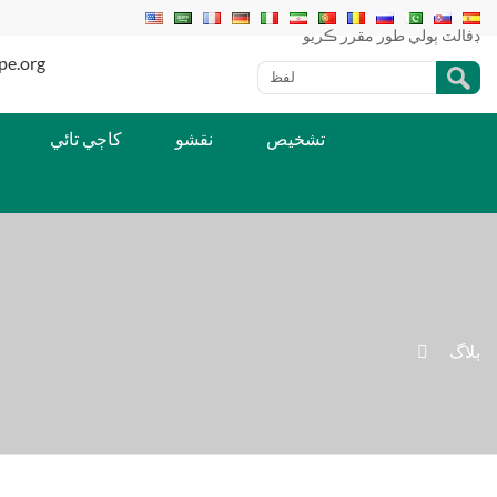
ڊفالٽ ٻولي طور مقرر ڪريو
ٽيليفون/191-5490-1065
تشخيص
نقشو
کاڄي تائي
بلاگ
»
