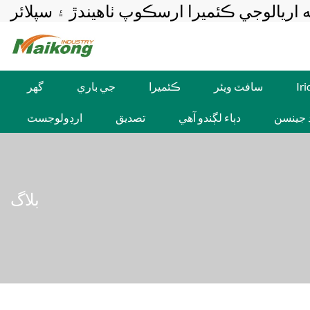
 اريالوجي ڪئميرا ارسڪوپ ٺاهيندڙ ۽ سپلائر
Ir
سافٽ ويئر
ڪئميرا
جي باري
گهر
ڊ جينسن
دٻاء لڳندو آهي
تصديق
ارڊولوجسٽ
بلاگ