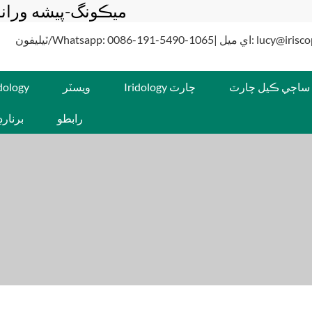
ميڪونگ-پيشه ورانه
Whatsapp: 0086-| اي ميل: lucy@iriscope.org
ساڄي ڪيل چارٽ
Iridology چارٽ
ويسٽر
idology
رابطو
برنار