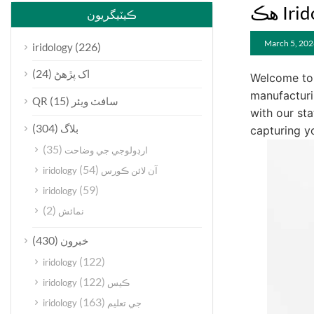
ڪيٽيگريون
March 5, 202
(226)
iridology
(24)
اک پڙهڻ
Welcome to 
manufacturi
(15)
QR سافٽ ويئر
with our st
(304)
بلاگ
capturing yo
(35)
ارڊولوجي جي وضاحت
(54)
iridology آن لائن ڪورس
(59)
iridology
(2)
نمائش
(430)
خبرون
(122)
iridology
(122)
iridology ڪيس
(163)
iridology جي تعليم