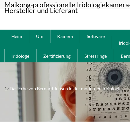
Maikong-professionelle Iridologiekamera
Hersteller und Lieferant
Heim
Um
Kamera
Software
Irido
Iridologe
Zertifizierung
Stressringe
Bern
1>
Das Erbe von Bernard Jensen in der modernen Iridologie