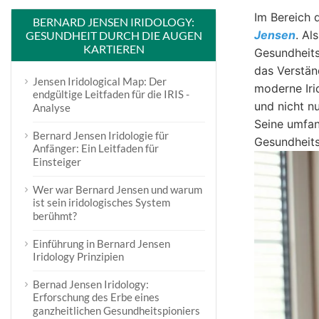
Im Bereich 
BERNARD JENSEN IRIDOLOGY:
Jensen
. Al
GESUNDHEIT DURCH DIE AUGEN
KARTIEREN
Gesundheits
das Verstän
Jensen Iridological Map: Der
moderne Iri
endgültige Leitfaden für die IRIS -
und nicht n
Analyse
Seine umfan
Bernard Jensen Iridologie für
Gesundheits
Anfänger: Ein Leitfaden für
Einsteiger
Wer war Bernard Jensen und warum
ist sein iridologisches System
berühmt?
Einführung in Bernard Jensen
Iridology Prinzipien
Bernad Jensen Iridology:
Erforschung des Erbe eines
ganzheitlichen Gesundheitspioniers