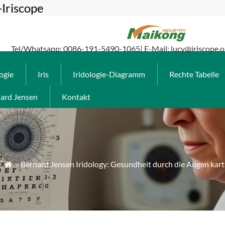
-Iriscope
Tel/Whatsapp: 0086-191-5490-1065| E-Mail: lucy@iriscope.o
logie
Iris
Iridologie-Diagramm
Rechte Tabelle
ard Jensen
Kontakt
»
Bernard Jensen Iridology: Gesundheit durch die Augen kart
