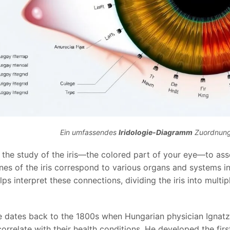
Ein umfassendes
Iridologie-Diagramm
Zuordnung 
s the study of the iris—the colored part of your eye—to asse
ones of the iris correspond to various organs and systems i
ps interpret these connections, dividing the iris into multip
e dates back to the 1800s when Hungarian physician Ignatz 
rrelate with their health conditions. He developed the firs