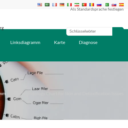
Als Standardsprache festlegen
rg
Linksdiagramm
Karte
Diagnose
amm
» Using an Iridology Chart for Skin and Detoxification Issues