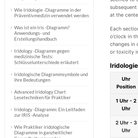
subsequent p
Wie Iridologie -Diagramme in der
at the cent
Präventivmedizin verwendet werden
Was ist ein Iris -Diagramm?
Each sectio
Anwendungs- und
o’clock in t
Erstellungshandbuch
changes in c
Iridology -Diagramm gegen
or toxicity 
medizinische Tests:
Schlüsselunterschiede erläutert
Iridolog
Iridologische Diagrammsymbole und
Uhr
ihre Bedeutungen
Position
Advanced Iridology Chart
Lesetechniken für Praktiker
1 Uhr - 2
Uhr
Iridology -Diagramm: Ein Leitfaden
zur IRIS -Analyse
2 Uhr - 3
Wie Praktiker iridologische
Uhr
Diagramme in ganzheitlicher