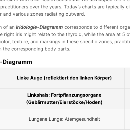
ractitioners over the years. Today’s charts are typically c
er and various zones radiating outward.
n of an
Iridologie-Diagramm
corresponds to different org
he right iris might relate to the thyroid, while the area at 
olor, texture, and markings in these specific zones, practit
in the corresponding body parts.
ie-Diagramm
Linke Auge (reflektiert den linken Körper)
Linkshals: Fortpflanzungsorgane
(Gebärmutter/Eierstöcke/Hoden)
Lungene Lunge: Atemgesundheit