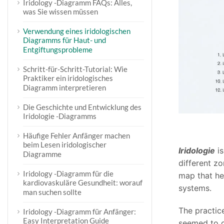
Iridology -Diagramm FAQs: Alles,
was Sie wissen müssen
Verwendung eines iridologischen
Diagramms für Haut- und
Entgiftungsprobleme
Schritt-für-Schritt-Tutorial: Wie
Praktiker ein iridologisches
Diagramm interpretieren
Die Geschichte und Entwicklung des
Iridologie -Diagramms
Häufige Fehler Anfänger machen
beim Lesen iridologischer
Iridologie
i
Diagramme
different z
Iridology -Diagramm für die
map that hel
kardiovaskuläre Gesundheit: worauf
systems.
man suchen sollte
The practic
Iridology -Diagramm für Anfänger:
Easy Interpretation Guide
seemed to co