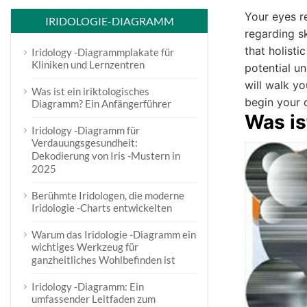
Your eyes re
IRIDOLOGIE-DIAGRAMM
regarding sk
that holist
Iridology -Diagrammplakate für
Kliniken und Lernzentren
potential u
will walk yo
Was ist ein iriktologisches
begin your 
Diagramm? Ein Anfängerführer
Was is
Iridology -Diagramm für
Verdauungsgesundheit:
Dekodierung von Iris -Mustern in
2025
Berühmte Iridologen, die moderne
Iridologie -Charts entwickelten
Warum das Iridologie -Diagramm ein
wichtiges Werkzeug für
ganzheitliches Wohlbefinden ist
Iridology -Diagramm: Ein
umfassender Leitfaden zum