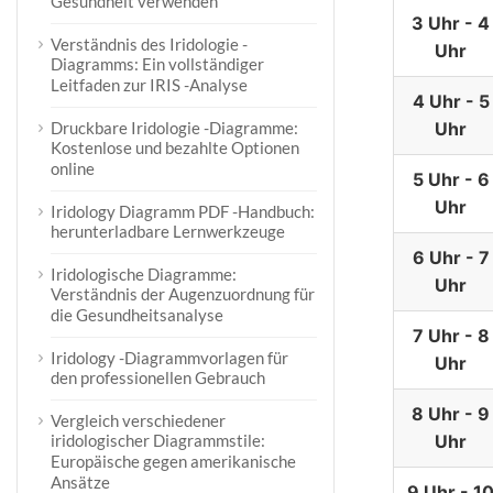
Gesundheit verwenden
3 Uhr - 4
Verständnis des Iridologie -
Uhr
Diagramms: Ein vollständiger
Leitfaden zur IRIS -Analyse
4 Uhr - 5
Druckbare Iridologie -Diagramme:
Uhr
Kostenlose und bezahlte Optionen
online
5 Uhr - 6
Uhr
Iridology Diagramm PDF -Handbuch:
herunterladbare Lernwerkzeuge
6 Uhr - 7
Iridologische Diagramme:
Uhr
Verständnis der Augenzuordnung für
die Gesundheitsanalyse
7 Uhr - 8
Iridology -Diagrammvorlagen für
Uhr
den professionellen Gebrauch
8 Uhr - 9
Vergleich verschiedener
iridologischer Diagrammstile:
Uhr
Europäische gegen amerikanische
Ansätze
9 Uhr - 1