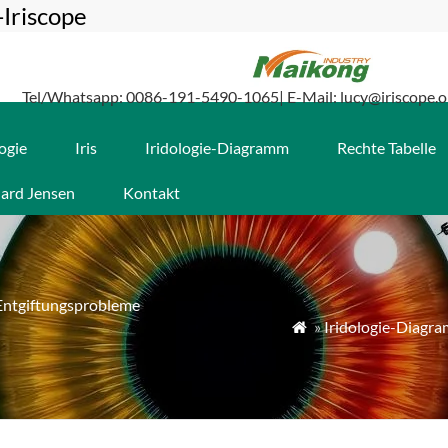
-Iriscope
Tel/Whatsapp: 0086-191-5490-1065| E-Mail: lucy@iriscope.o
logie
Iris
Iridologie-Diagramm
Rechte Tabelle
ard Jensen
Kontakt
Entgiftungsprobleme
»
Iridologie-Diagr
