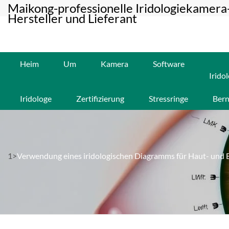
Maikong-professionelle Iridologiekamera
Hersteller und Lieferant
Heim
Um
Kamera
Software
Irido
Iridologe
Zertifizierung
Stressringe
Bern
1>
Verwendung eines iridologischen Diagramms für Haut- und 