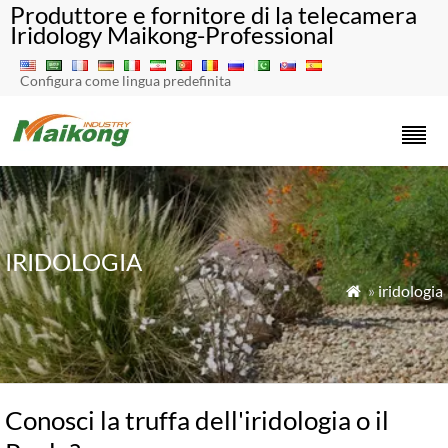
Produttore e fornitore di la telecamera
Iridology Maikong-Professional
Configura come lingua predefinita
IRIDOLOGIA
»
iridologia

Conosci la truffa dell'iridologia o il