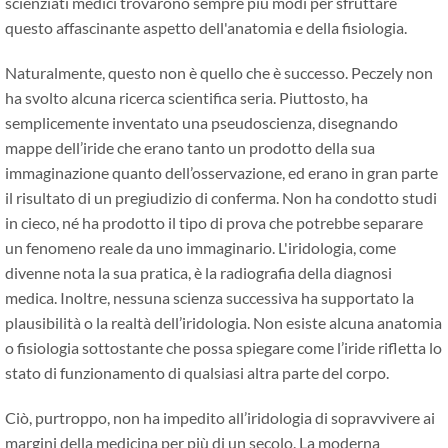
scienziati medici trovarono sempre più modi per sfruttare
questo affascinante aspetto dell'anatomia e della fisiologia.
Naturalmente, questo non è quello che è successo. Peczely non
ha svolto alcuna ricerca scientifica seria. Piuttosto, ha
semplicemente inventato una pseudoscienza, disegnando
mappe dell’iride che erano tanto un prodotto della sua
immaginazione quanto dell’osservazione, ed erano in gran parte
il risultato di un pregiudizio di conferma. Non ha condotto studi
in cieco, né ha prodotto il tipo di prova che potrebbe separare
un fenomeno reale da uno immaginario. L'iridologia, come
divenne nota la sua pratica, è la radiografia della diagnosi
medica. Inoltre, nessuna scienza successiva ha supportato la
plausibilità o la realtà dell’iridologia. Non esiste alcuna anatomia
o fisiologia sottostante che possa spiegare come l’iride rifletta lo
stato di funzionamento di qualsiasi altra parte del corpo.
Ciò, purtroppo, non ha impedito all’iridologia di sopravvivere ai
margini della medicina per più di un secolo. La moderna