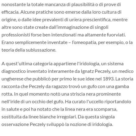
nonostante la totale mancanza di plausibilità o di prove di
efficacia. Alcune pratiche sono emerse dalla loro cultura di
origine, o dalle idee prevalenti di un’era prescientifica, mentre
altre sono state create dall’immaginazione di singoli
professionisti forse ben intenzionati ma altamente fuorviati.
Erano semplicemente inventate – l’omeopatia, per esempio, o la
teoria della sublussazione.
A quest'ultima categoria appartiene l'iridologia, un sistema
diagnostico inventato interamente da Ignatz Peczely, un medico
ungherese che pubblicò per primo le sue idee nel 1893. La storia
racconta che Peczely da ragazzo trovò un gufo con una gamba
rotta. In quel momento notò una striscia nera prominente
nell'iride di un occhio del gufo. Ha curato l'uccello riportandolo
in salute e poi ha notato che la linea nera era scomparsa,
sostituita da linee bianche irregolari. Da questa singola
osservazione Peczely sviluppò la nozione di iridologia.