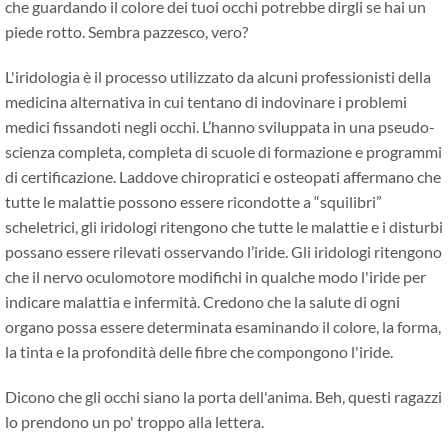
che guardando il colore dei tuoi occhi potrebbe dirgli se hai un
piede rotto. Sembra pazzesco, vero?
L'iridologia è il processo utilizzato da alcuni professionisti della
medicina alternativa in cui tentano di indovinare i problemi
medici fissandoti negli occhi. L’hanno sviluppata in una pseudo-
scienza completa, completa di scuole di formazione e programmi
di certificazione. Laddove chiropratici e osteopati affermano che
tutte le malattie possono essere ricondotte a “squilibri”
scheletrici, gli iridologi ritengono che tutte le malattie e i disturbi
possano essere rilevati osservando l’iride. Gli iridologi ritengono
che il nervo oculomotore modifichi in qualche modo l'iride per
indicare malattia e infermità. Credono che la salute di ogni
organo possa essere determinata esaminando il colore, la forma,
la tinta e la profondità delle fibre che compongono l'iride.
Dicono che gli occhi siano la porta dell'anima. Beh, questi ragazzi
lo prendono un po' troppo alla lettera.