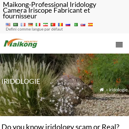
Maikong-Professional Iridology
Camera Iriscope Fabricant et
fournisseur
Defini comme langue par défaut
IRIDOLOGIE
»
iridologie

Do you know iridology scam or Real?